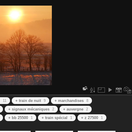
11
+ train de nuit
9
+ marchandises
8
+ signaux mécaniques
2
+ auvergne
2
+ bb 25500
1
+ train spécial
1
+ z 27500
1