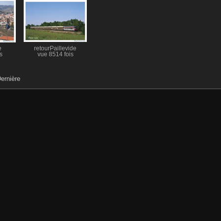
e
retourPaillevide
s
vue 8514 fois
ernière