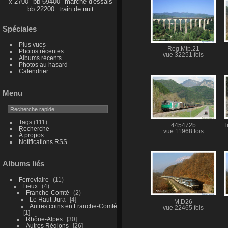
x 2700
bb 69400
marche d'essais
bb 22200
train de nuit
Spéciales
Plus vues
Reg.Mtp.21
Photos récentes
vue 32251 fois
Albums récents
Photos au hasard
Calendrier
Menu
Tags
(111)
445472b
T
Recherche
vue 11968 fois
À propos
Notifications RSS
Albums liés
Ferroviaire
11
Lieux
4
Franche-Comté
2
Le Haut-Jura
4
M.D26
Autres coins en Franche-Comté
vue 22465 fois
1
Rhône-Alpes
30
Autres Régions
26