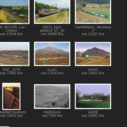
TN_BX-LPR_Les
4RCh_train-
TrainMilitaire_Vercheny-
Chères
défilé14_07_10
3
vue 13546 fois
vue 33446 fois
vue 12321 fois
DSC_2176
m.e41
M.E42
vue 72961 fois
vue 17635 fois
vue 15831 fois
rbalèteChaumont
N&B16voit
détDB
vue 16911 fois
vue 7594 fois
vue 14862 fois