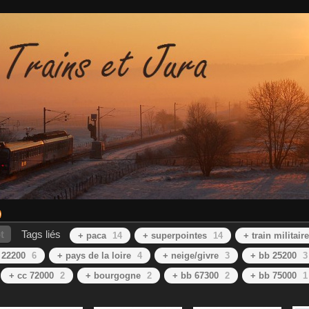
t
Tags liés
+ paca
14
+ superpointes
14
+ train militaire
 22200
6
+ pays de la loire
4
+ neige/givre
3
+ bb 25200
3
+ cc 72000
2
+ bourgogne
2
+ bb 67300
2
+ bb 75000
1