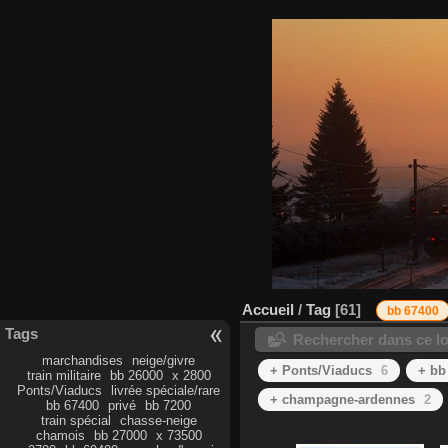
Accueil
/
Tag
61
bb 67400
Tags
Rechercher dans ce lo
marchandises
neige/givre
+ Ponts/Viaducs
6
+ bb
train militaire
bb 26000
x 2800
Ponts/Viaducs
livrée spéciale/rare
+ champagne-ardennes
2
bb 67400
privé
bb 7200
train spécial
chasse-neige
chamois
bb 27000
x 73500