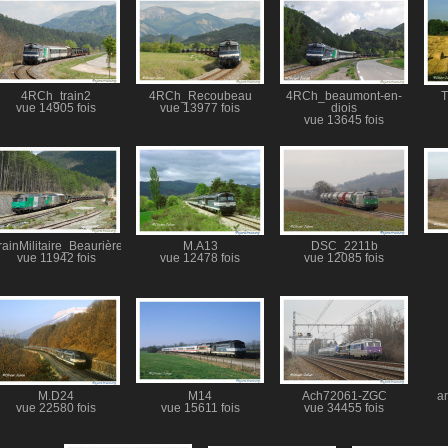
4RCh_train2
4RCh_Recoubeau
4RCh_beaumont-en-
vue 14905 fois
vue 13977 fois
diois
vue 13645 fois
rainMilitaire_Beaurières
M.A13
DSC_2211b
vue 11942 fois
vue 12478 fois
vue 12085 fois
M.D24
M14
Ach72061-ZGC
a
vue 22580 fois
vue 15611 fois
vue 34455 fois