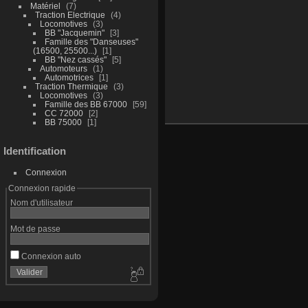
Matériel
7
Traction Electrique
4
Locomotives
3
BB "Jacquemin"
3
Famille des "Danseuses"
(16500, 25500...)
1
BB "Nez cassés"
5
Automoteurs
1
Automotrices
1
Traction Thermique
3
Locomotives
3
Famille des BB 67000
59
CC 72000
2
BB 75000
1
Identification
Connexion
Connexion rapide
Nom d'utilisateur
Mot de passe
Connexion auto