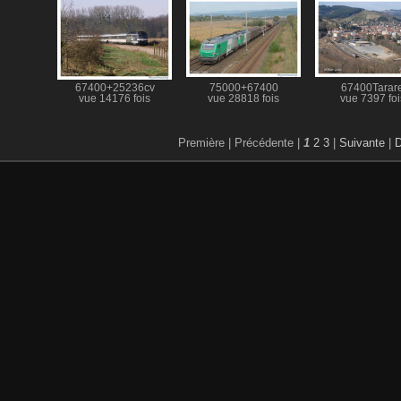
67400+25236cv
75000+67400
67400Tarar
vue 14176 fois
vue 28818 fois
vue 7397 foi
Première |
Précédente |
1
2
3
|
Suivante
|
D